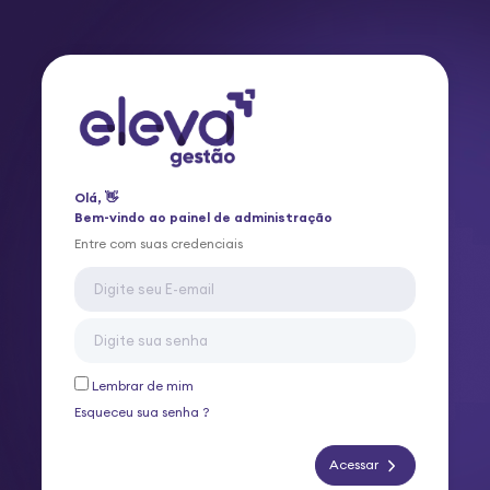
Olá, 👋
Bem-vindo ao painel de administração
Entre com suas credenciais
Lembrar de mim
Esqueceu sua senha ?
Acessar